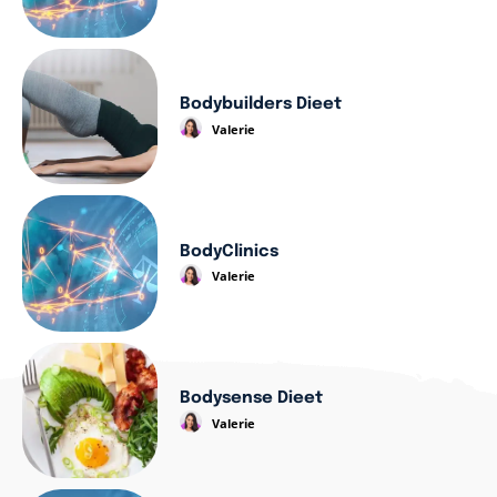
Bodybuilders Dieet
Valerie
BodyClinics
Valerie
Bodysense Dieet
Valerie