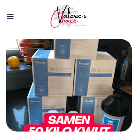
Valerie's Topics
Travel & Culture
Food & Drinks
Happyness & Opmerkelijk
Lifestyle, Sport & Duurzaamheid
Gadgets & Tech
Top 5 van Valerie
Health & Beauty
Huis & Tuin
Nieuws & Media