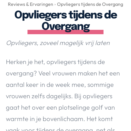
Over Valerie
Reviews & Ervaringen
Opvliegers tijdens de Overgang
Opvliegers tijdens de
Over Valerie
De Top 5
Overgang
Contact
Opvliegers, zoveel mogelijk vrij laten
VALERIE'S CHOICE
Herken je het, opvliegers tijdens de
Food & Drinks
Health & Beauty
Gadgets
Huis & Tuin
overgang? Veel vrouwen maken het een
Travel
Lifestyle
aantal keer in de week mee, sommige
vrouwen zelfs dagelijks. Bij opvliegers
gaat het over een plotselinge golf van
warmte in je bovenlichaam. Het komt
vaak voor tijdens de overgang, net als