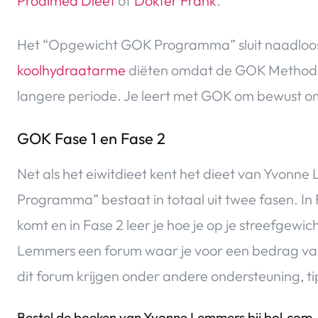
Prodimed Dieet
of
Dokter Frank
.
Het “Opgewicht GOK Programma” sluit naadloos
koolhydraatarme
diëten omdat de GOK Methode 
langere periode. Je leert met GOK om bewust o
GOK Fase 1 en Fase 2
Net als het eiwitdieet kent het dieet van Yvonn
Programma” bestaat in totaal uit twee fasen. In F
komt en in Fase 2 leer je hoe je op je streefgewi
Lemmers een forum waar je voor een bedrag van 
dit forum krijgen onder andere ondersteuning, t
Bestel de boeken van Yvonne Lemmers bij bol.com