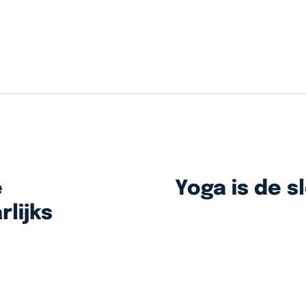
e
Yoga is de s
lijks