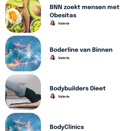
BNN zoekt mensen met
Obesitas
Valerie
Boderline van Binnen
Valerie
Bodybuilders Dieet
Valerie
BodyClinics