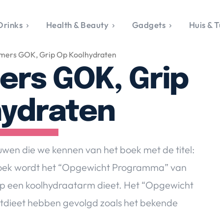
Drinks
Health & Beauty
Gadgets
Huis & T
VALERIE'S CHO
ers GOK, Grip Op Koolhydraten
rie's Topics
Over Valerie
& Culture
Over Valerie
rs GOK, Grip
Food & Drinks
 Drinks
De Top 5
Health & Beauty
Gad
ess & Opmerkelijk
Contact
Huis & Tuin
Travel
Life
hydraten
le, Sport &
aamheid
s & Tech
wen die we kennen van het boek met de titel:
van Valerie
 boek wordt het “Opgewicht Programma” van
 & Beauty
p een koolhydraatarm dieet. Het “Opgewicht
Tuin
 & Media
witdieet hebben gevolgd zoals het bekende