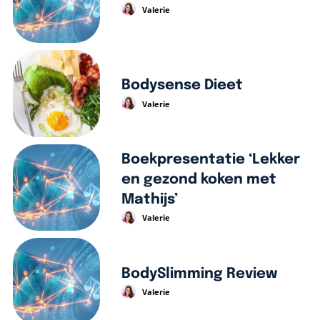
Valerie
Bodysense Dieet
Valerie
Boekpresentatie ‘Lekker
en gezond koken met
Mathijs’
Valerie
BodySlimming Review
Valerie