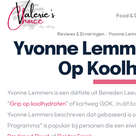
Food & 
Reviews & Ervaringen
Yvonne Lemm
Vale
Travel 
Yvonne Lemme
Food &
Happyn
Op Kool
Lifesty
Duurz
Gadget
Yvonne Lemmers is een diëtiste uit Beneden Leeu
Top 5 
“
Grip op koolhydraten
” of kortweg GOK. In dit
Health
Yvonne Lemmers beschreven dat gebaseerd is o
Huis & 
Nieuws
Programma” is populair bij personen die een ei