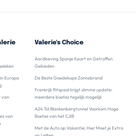
lerie
Valerie's Choice
Aardbeving Spanje Kaart en Getroffen
geleken
Gebieden
 in Europa
De Beste Goedekope Zonnebrand
g
Frankrijk flitspaal krijgt slimme update:
r van
meerdere boetes tegelijk mogelijk
A24 Tol Blankenbergtunnel Voorkom Hoge
es van
Boetes van het CJIB
n
Met de Auto op Vakantie; Hier Moet je Extra
op Letten