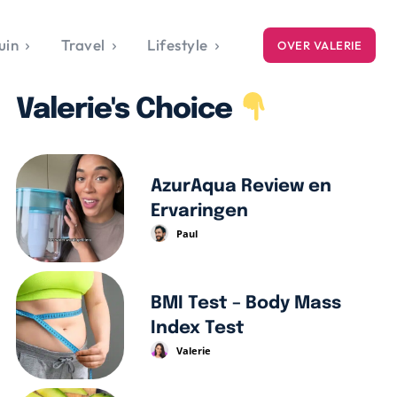
uin
Travel
Lifestyle
OVER VALERIE
ICE
Valerie's Choice
gets
style
AzurAqua Review en
Ervaringen
Paul
BMI Test – Body Mass
Index Test
Valerie