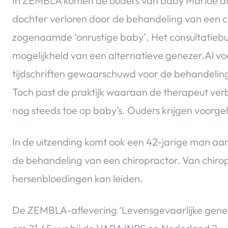
In ZEMBLA komen de ouders van baby Marloe aa
dochter verloren door de behandeling van een c
zogenaamde ‘onrustige baby’. Het consultatieb
mogelijkheid van een alternatieve genezer.Al vo
tijdschriften gewaarschuwd voor de behandelin
Toch past de praktijk waaraan de therapeut v
nog steeds toe op baby’s. Ouders krijgen voorgeho
In de uitzending komt ook een 42-jarige man aan
de behandeling van een chiropractor. Van chiropra
hersenbloedingen kan leiden.
De ZEMBLA-aflevering ‘Levensgevaarlijke genez