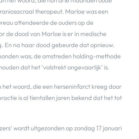
n het woord, die hun drie maanden oude
raniosacraal therapeut. Marloe was een
ureau attendeerde de ouders op de
or de dood van Marloe is er in medische
g. En na haar dood gebeurde dat opnieuw.
erbonden was, de omstreden holding-methode
uden dat het ‘volstrekt ongevaarlijk’ is.
 het woord, die een herseninfarct kreeg door
ctie is al tientallen jaren bekend dat het tot
ers’ wordt uitgezonden op zondag 17 januari