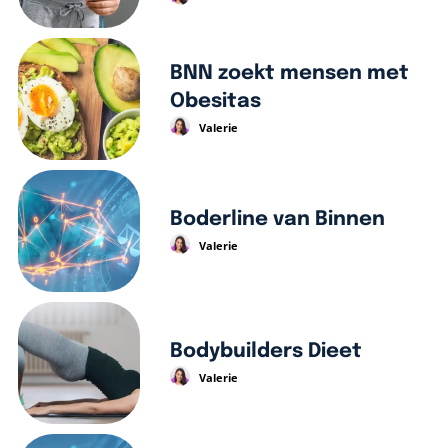
BNN zoekt mensen met
Obesitas
Valerie
Boderline van Binnen
Valerie
Bodybuilders Dieet
Valerie