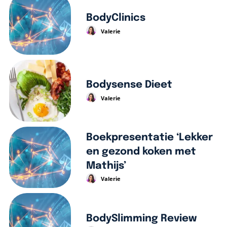
BodyClinics
Valerie
Bodysense Dieet
Valerie
Boekpresentatie ‘Lekker
en gezond koken met
Mathijs’
Valerie
BodySlimming Review