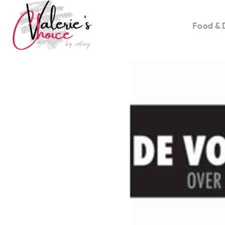
Food & 
Vale
Travel 
Food &
Happyn
Lifesty
Duurz
Gadget
Top 5 
Health
Huis & 
Nieuws