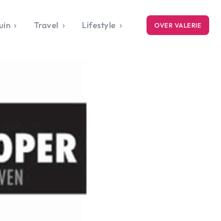
uin
Travel
Lifestyle
OVER VALERIE
ICE
gets
style