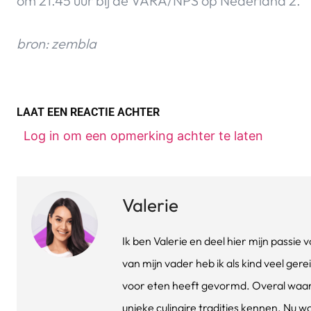
om 21.45 uur bij de VARA/NPS op Nederland 2.
bron: zembla
LAAT EEN REACTIE ACHTER
Log in om een opmerking achter te laten
Valerie
Ik ben Valerie en deel hier mijn passi
van mijn vader heb ik als kind veel gere
voor eten heeft gevormd. Overal waar 
unieke culinaire tradities kennen. Nu w