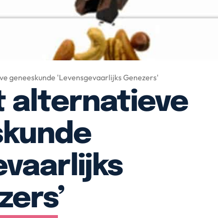
ve geneeskunde 'Levensgevaarlijks Genezers'
 alternatieve
skunde
vaarlijks
zers’