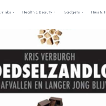
Drinks
Health & Beauty
Gadgets
Huis & T
VALERIE'S CHO
rie's Topics
Over Valerie
& Culture
Over Valerie
Food & Drinks
 Drinks
De Top 5
Health & Beauty
Gad
ess & Opmerkelijk
Contact
Huis & Tuin
Travel
Life
le, Sport &
aamheid
s & Tech
van Valerie
 & Beauty
Tuin
 & Media