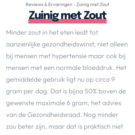
Over Valerie
Reviews & Ervaringen
Zuinig met Zout
Zuinig met Zout
Over Valerie
De Top 5
Minder zout in het eten leidt tot
Contact
aanzienlijke gezondheidswinst, niet alleen
VALERIE'S CHOICE
bij mensen met hypertensie maar ook bij
mensen met een normale bloeddruk. Het
Food & Drinks
Health & Beauty
Gadgets
Huis & Tuin
gemiddelde gebruik ligt nu op circa 9
Travel
Lifestyle
gram per dag. Dat is bijna 50% boven de
gewenste maximale 6 gram, het advies
van de Gezondheidsraad. Nog minder
zou beter zijn, maar dat is praktisch niet