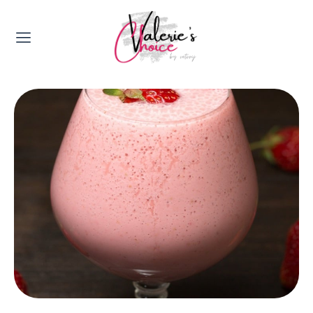
Valerie's Topics
Travel & Culture
Food & Drinks
Happyness & Opmerkelijk
Lifestyle, Sport & Duurzaamheid
Gadgets & Tech
Top 5 van Valerie
Health & Beauty
Huis & Tuin
Nieuws & Media