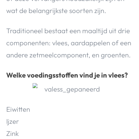
Over Valerie
wat de belangrijkste soorten zijn.
Over Valerie
De Top 5
Traditioneel bestaat een maaltijd uit drie
Contact
componenten: vlees, aardappelen of een
andere zetmeelcomponent, en groenten.
VALERIE'S CHOICE
Food & Drinks
Health & Beauty
Gadgets
Huis & Tuin
Welke voedingsstoffen vind je in vlees?
Travel
Lifestyle
Eiwitten
Ijzer
Zink