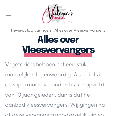
Valerie's Topics
Reviews & Ervaringen
Alles over Vleesvervangers
Travel & Culture
Alles over
Food & Drinks
Vleesvervangers
Happyness & Opmerkelijk
Lifestyle, Sport & Duurzaamheid
Vegetariërs hebben het een stuk
Gadgets & Tech
makkelijker tegenwoordig. Als er iets in
Top 5 van Valerie
Health & Beauty
de supermarkt veranderd is ten opzichte
Huis & Tuin
van 10 jaar geleden, dan is dat het
Nieuws & Media
aanbod vleesvervangers. Wij gingen na
of deze vervangers noodzakelijk zijn en