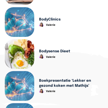
BodyClinics
Valerie
Bodysense Dieet
Valerie
Boekpresentatie ‘Lekker en
gezond koken met Mathijs’
Valerie