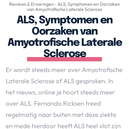
Over Valerie
Reviews & Ervaringen
ALS, Symptomen en Oorzaken
van Amyotrofische Laterale Sclerose
Over Valerie
ALS, Symptomen en
De Top 5
Oorzaken van
Contact
Amyotrofische Laterale
VALERIE'S CHOICE
Sclerose
Food & Drinks
Health & Beauty
Gadgets
Huis & Tuin
Er wordt steeds meer over Amyotrofische
Travel
Lifestyle
Laterale Sclerose of ALS gesproken. In
het nieuws, online je hoort steeds meer
over ALS. Fernando Ricksen treed
regelmatig naar buiten met deze ziekte
en mede hierdoor heeft ALS heel vlot zijn