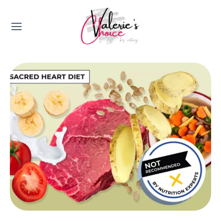
Valerie's Topics
Travel & Culture
Food & Drinks
Happyness & Opmerkelijk
Lifestyle, Sport & Duurzaamheid
Gadgets & Tech
Top 5 van Valerie
Health & Beauty
Huis & Tuin
Nieuws & Media