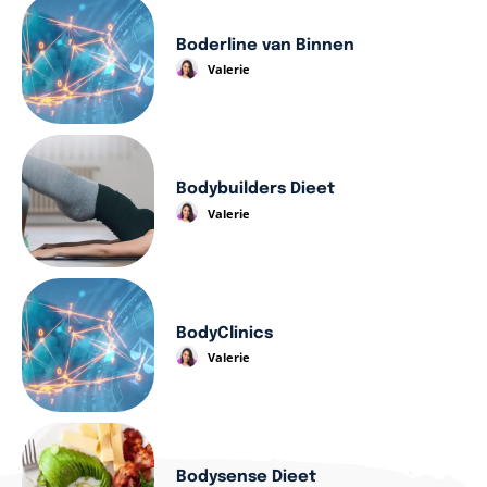
Boderline van Binnen
Valerie
Bodybuilders Dieet
Valerie
BodyClinics
Valerie
Bodysense Dieet