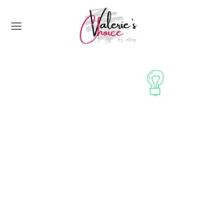
Valerie's Topics
Travel & Culture
Food & Drinks
Happyness & Opmerkelijk
Lifestyle, Sport & Duurzaamheid
Gadgets & Tech
Top 5 van Valerie
Health & Beauty
Huis & Tuin
Nieuws & Media