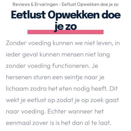
Over Valerie
Reviews & Ervaringen
Eetlust Opwekken doe je zo
Eetlust Opwekken doe
Over Valerie
De Top 5
je zo
Contact
Zonder voeding kunnen we niet leven, in
VALERIE'S CHOICE
ieder geval kunnen mensen niet lang
zonder voeding functioneren. Je
Food & Drinks
Health & Beauty
Gadgets
Huis & Tuin
hersenen sturen een seintje naar je
Travel
Lifestyle
lichaam zodra het eten nodig heeft. Dit
wekt je eetlust op zodat je op zoek gaat
naar voeding. Echter wanneer het
eenmaal zover is is het dan al te laat.