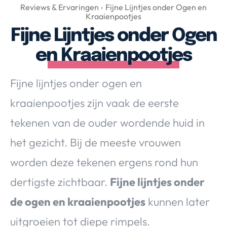
Over Valerie
Reviews & Ervaringen
Fijne Lijntjes onder Ogen en
Kraaienpootjes
Over Valerie
Fijne Lijntjes onder Ogen
De Top 5
en Kraaienpootjes
Contact
Fijne lijntjes onder ogen en
VALERIE'S CHOICE
kraaienpootjes zijn vaak de eerste
Food & Drinks
Health & Beauty
Gadgets
Huis & Tuin
tekenen van de ouder wordende huid in
Travel
Lifestyle
het gezicht. Bij de meeste vrouwen
worden deze tekenen ergens rond hun
dertigste zichtbaar.
Fijne lijntjes onder
de ogen en kraaienpootjes
kunnen later
uitgroeien tot diepe rimpels.