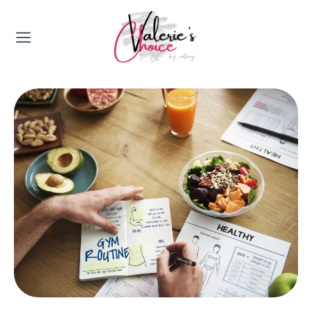
Valerie's Topics
Travel & Culture
Food & Drinks
Happyness & Opmerkelijk
Lifestyle, Sport & Duurzaamheid
Gadgets & Tech
Top 5 van Valerie
Health & Beauty
Huis & Tuin
Nieuws & Media