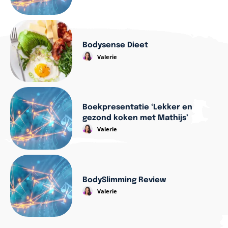
Bodysense Dieet
Valerie
Boekpresentatie ‘Lekker en
gezond koken met Mathijs’
Valerie
BodySlimming Review
Valerie