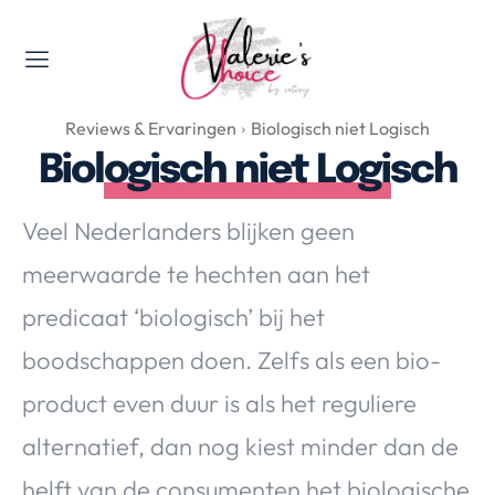
Valerie's Topics
Reviews & Ervaringen
Biologisch niet Logisch
Travel & Culture
Biologisch niet Logisch
Food & Drinks
Happyness & Opmerkelijk
Veel Nederlanders blijken geen
Lifestyle, Sport & Duurzaamheid
meerwaarde te hechten aan het
Gadgets & Tech
predicaat ‘biologisch’ bij het
Top 5 van Valerie
Health & Beauty
boodschappen doen. Zelfs als een bio-
Huis & Tuin
product even duur is als het reguliere
Nieuws & Media
alternatief, dan nog kiest minder dan de
helft van de consumenten het biologische