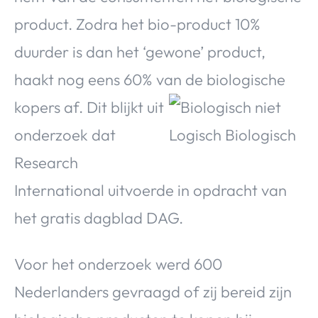
Over Valerie
product. Zodra het bio-product 10%
Over Valerie
duurder is dan het ‘gewone’ product,
De Top 5
haakt nog eens 60% van de
biologische
Contact
kopers af. Dit blijkt uit
VALERIE'S CHOICE
onderzoek dat
Research
Food & Drinks
Health & Beauty
Gadgets
Huis & Tuin
Travel
Lifestyle
International uitvoerde in opdracht van
het gratis dagblad DAG.
Voor het onderzoek werd 600
Nederlanders gevraagd of zij bereid zijn