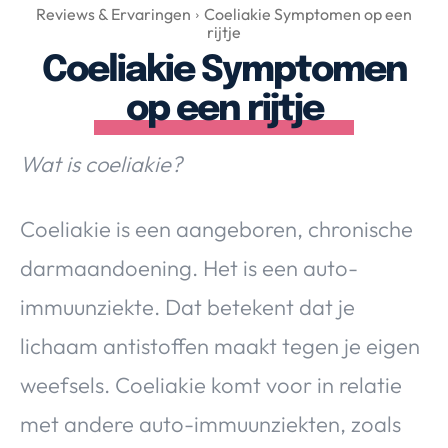
Over Valerie
Reviews & Ervaringen
Coeliakie Symptomen op een
rijtje
Over Valerie
Coeliakie Symptomen
De Top 5
op een rijtje
Contact
Wat is coeliakie?
VALERIE'S CHOICE
Coeliakie is een aangeboren, chronische
Food & Drinks
Health & Beauty
Gadgets
Huis & Tuin
Travel
Lifestyle
darmaandoening. Het is een auto-
immuunziekte. Dat betekent dat je
lichaam antistoffen maakt tegen je eigen
weefsels. Coeliakie komt voor in relatie
met andere auto-immuunziekten, zoals