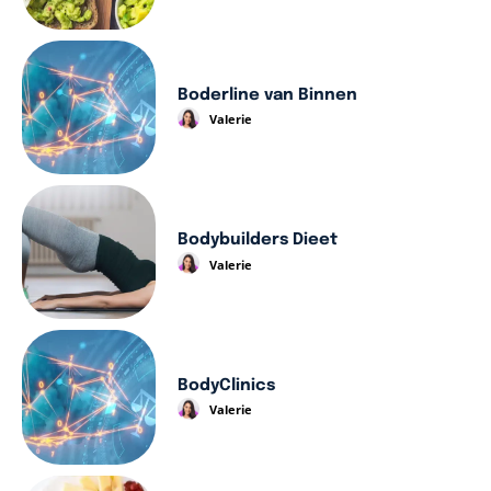
Boderline van Binnen
Valerie
Bodybuilders Dieet
Valerie
BodyClinics
Valerie