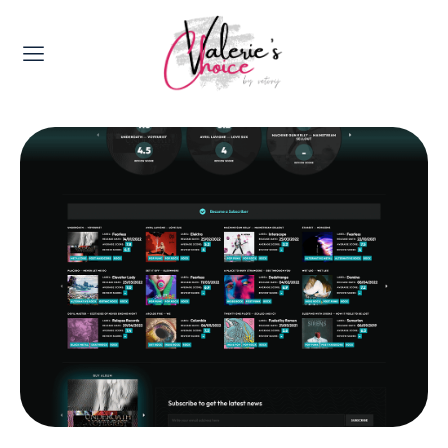
Valerie's Topics
Travel & Culture
Food & Drinks
Happyness & Opmerkelijk
Lifestyle, Sport & Duurzaamheid
Gadgets & Tech
Top 5 van Valerie
Health & Beauty
Huis & Tuin
Nieuws & Media